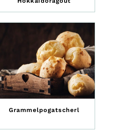
Hokkaidoragout
Grammelpogatscherl