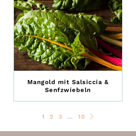
Mangold mit Salsiccia &
Senfzwiebeln
1
2
3
…
10