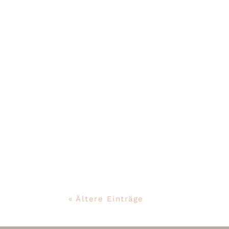
Restaurant „Kaffeehaus Frau Lüsk
Wir kochen & feiern immer gern m
« Ältere Einträge