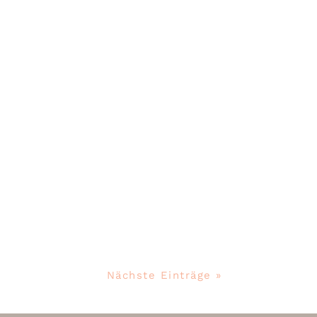
nd Gäste hat
ir unsere
Nächste Einträge »