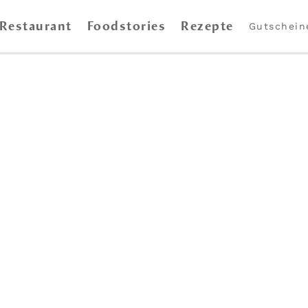
Restaurant
Foodstories
Rezepte
Gutschein
starteten den morgens gefangenen Hiddenseer Kutte