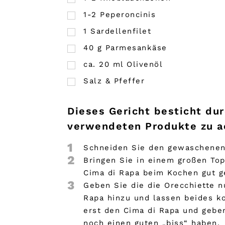
1-2 Peperoncinis
1
Sardellenfilet
40
g
Parmesankäse
ca. 20 ml Olivenöl
Salz & Pfeffer
Dieses Gericht besticht dur
verwendeten Produkte zu ac
1
Schneiden Sie den gewaschenen 
2
Bringen Sie in einem großen To
Cima di Rapa beim Kochen gut 
3
Geben Sie die die Orecchiette 
Rapa hinzu und lassen beides ko
erst den Cima di Rapa und geben
noch einen guten „biss“ haben.