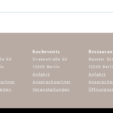
Kochevents
Restauran
ße 50
Drakestraße 50
Baseler St
in
12205 Berlin
12205 Berl
Anfahrt
Anfahrt
artner
Ansprechpartner
Ansprechp
eiten
Veranstaltungen
Öffnungsz