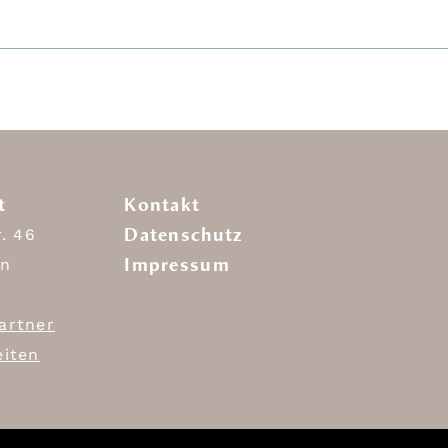
t
Kontakt
Datenschutz
r. 46
Impressum
in
artner
eiten