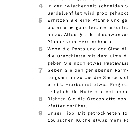
4
In der Zwischenzeit schneiden S
Sardellenfilet wird grob gehackt
5
Erhitzen Sie eine Pfanne und ge
bis er eine ganz leichte bräunl
hinzu. Alles gut durchschwenken
Pfanne vom Herd nehmen.
6
Wenn die Pasta und der Cima di 
die Orecchiette mit dem Cima di
geben Sie noch etwas Pastawass
7
Geben Sie den geriebenen Parme
langsam hinzu bis die Sauce si
bleibt. Hierbei ist etwas Finge
lediglich die Nudeln leicht umm
8
Richten Sie die Orecchiette co
Pfeffer darüber.
9
Unser Tipp: Mit getrockneten T
apulischen Küche etwas mehr Fa