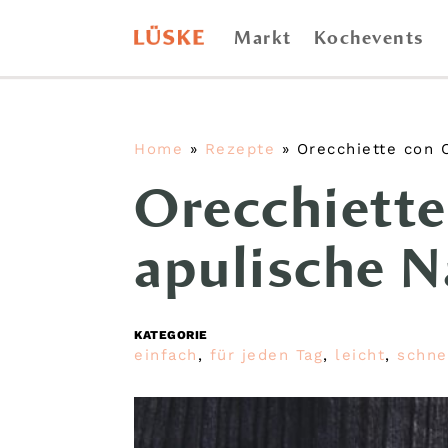
Markt
Kochevents
Home
»
Rezepte
»
Orecchiette con C
Orecchiette
apulische N
KATEGORIE
einfach
,
für jeden Tag
,
leicht
,
schne