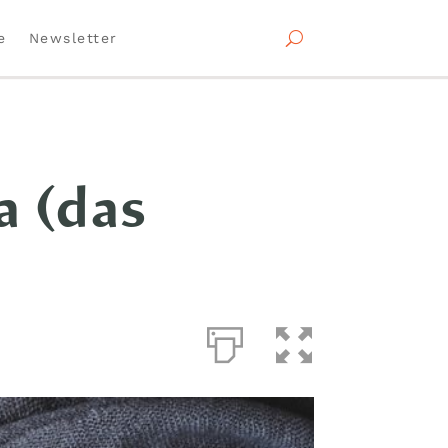
e
Newsletter
a (das