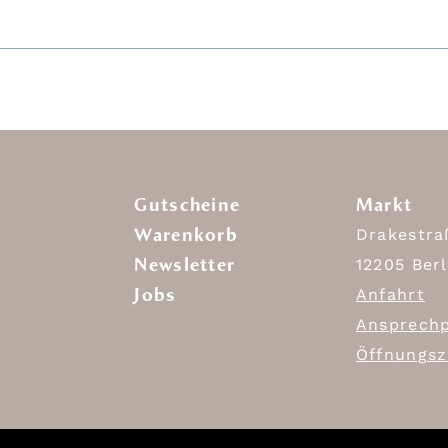
Gutscheine
Markt
Warenkorb
Drakestra
Newsletter
12205 Berl
Jobs
Anfahrt
Ansprechp
Öffnungsz