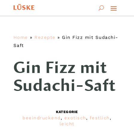
Home
»
Rezepte
»
Gin Fizz mit Sudachi-
Saft
Gin Fizz mit
Sudachi-Saft
KATEGORIE
beeindruckend
,
exotisch
,
festlich
,
leicht