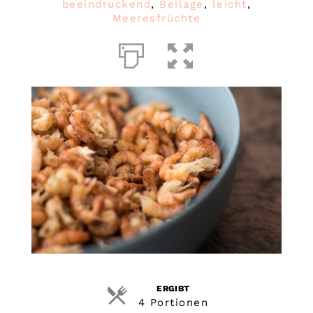
beeindruckend
,
Beilage
,
leicht
,
Meeresfrüchte
ERGIBT
4 Portionen