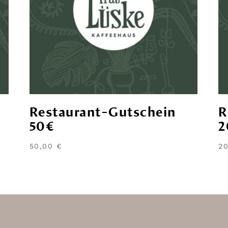
Restaurant-Gutschein
R
50€
2
50,00
€
2