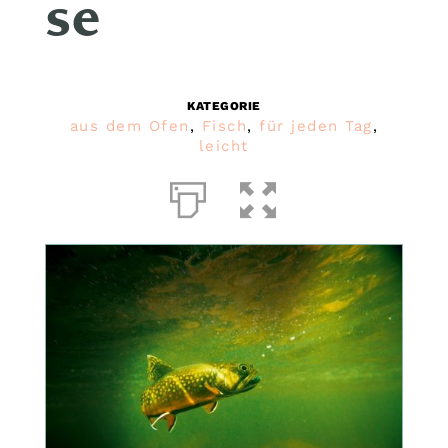
se
KATEGORIE
aus dem Ofen
,
Fisch
,
für jeden Tag
,
leicht