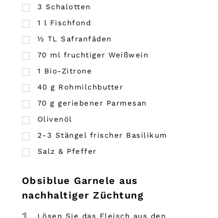
3
Schalotten
1
l
Fischfond
½
TL
Safranfäden
70
ml
fruchtiger Weißwein
1
Bio-Zitrone
40
g
Rohmilchbutter
70
g
geriebener Parmesan
Olivenöl
2-3 Stängel frischer Basilikum
Salz & Pfeffer
Obsiblue Garnele aus
nachhaltiger Züchtung
1
Lösen Sie das Fleisch aus den