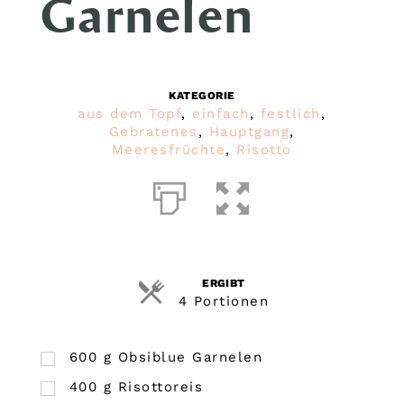
Garnelen
KATEGORIE
aus dem Topf
,
einfach
,
festlich
,
Gebratenes
,
Hauptgang
,
Meeresfrüchte
,
Risotto
ERGIBT
4 Portionen
600
g
Obsiblue Garnelen
400
g
Risottoreis