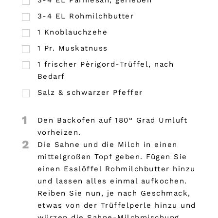
3-4 EL Parmesan, gerieben
3-4 EL Rohmilchbutter
1
Knoblauchzehe
1
Pr.
Muskatnuss
1
frischer Pèrigord-Trüffel, nach
Bedarf
Salz & schwarzer Pfeffer
1
Den Backofen auf 180° Grad Umluft
vorheizen.
2
Die Sahne und die Milch in einen
mittelgroßen Topf geben. Fügen Sie
einen Esslöffel Rohmilchbutter hinzu
und lassen alles einmal aufkochen.
Reiben Sie nun, je nach Geschmack,
etwas von der Trüffelperle hinzu und
würzen die Sahne-Milchmischung