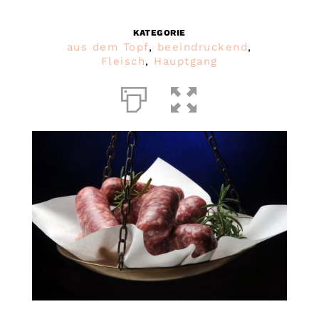
KATEGORIE
aus dem Topf
,
beeindruckend
,
Fleisch
,
Hauptgang