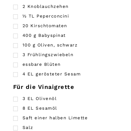
2
Knoblauchzehen
½
TL
Peperconcini
20
Kirschtomaten
400
g
Babyspinat
100
g
Oliven, schwarz
3
Frühlingszwiebeln
essbare Blüten
4
EL
gerösteter Sesam
Für die Vinaigrette
3
EL
Olivenöl
8
EL
Sesamöl
Saft einer halben Limette
Salz