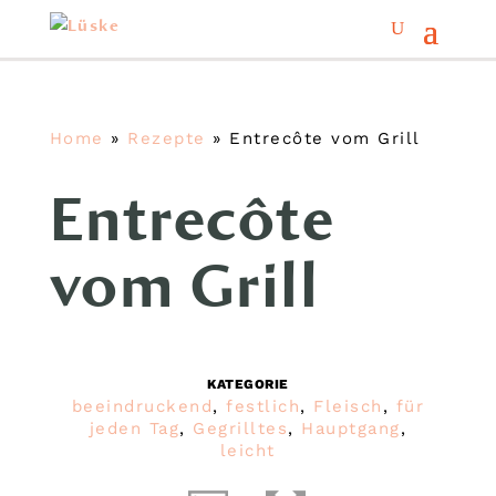
Home
»
Rezepte
»
Entrecôte vom Grill
Entrecôte
vom Grill
KATEGORIE
beeindruckend
,
festlich
,
Fleisch
,
für
jeden Tag
,
Gegrilltes
,
Hauptgang
,
leicht