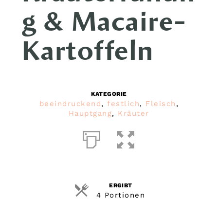
g & Macaire-
Kartoffeln
KATEGORIE
beeindruckend
,
festlich
,
Fleisch
,
Hauptgang
,
Kräuter
ERGIBT
4 Portionen