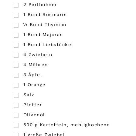
2
Perlhühner
1
Bund
Rosmarin
½
Bund
Thymian
1
Bund
Majoran
1
Bund
Liebstöckel
4
Zwiebeln
4
Möhren
3
Äpfel
1
Orange
Salz
Pfeffer
Olivenöl
500
g
Kartoffeln, mehligkochend
1
große Zwiebel