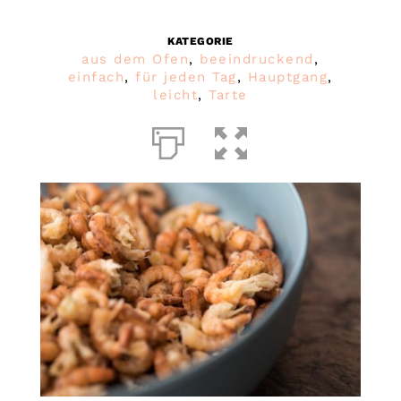
KATEGORIE
aus dem Ofen
,
beeindruckend
,
einfach
,
für jeden Tag
,
Hauptgang
,
leicht
,
Tarte