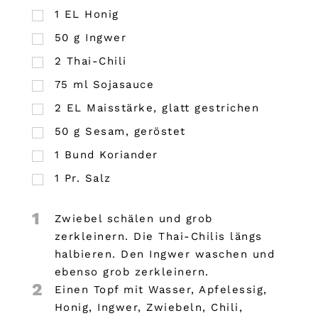
1
EL
Honig
50
g
Ingwer
2
Thai-Chili
75
ml
Sojasauce
2
EL
Maisstärke, glatt gestrichen
50
g
Sesam, geröstet
1
Bund
Koriander
1
Pr.
Salz
1
Zwiebel schälen und grob
zerkleinern. Die Thai-Chilis längs
halbieren. Den Ingwer waschen und
ebenso grob zerkleinern.
2
Einen Topf mit Wasser, Apfelessig,
Honig, Ingwer, Zwiebeln, Chili,