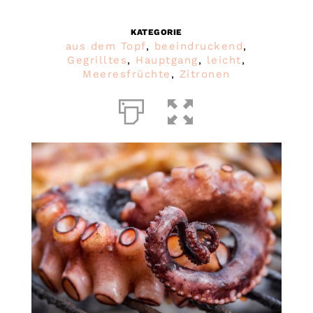
KATEGORIE
aus dem Topf
,
beeindruckend
,
Gegrilltes
,
Hauptgang
,
leicht
,
Meeresfrüchte
,
Zitronen