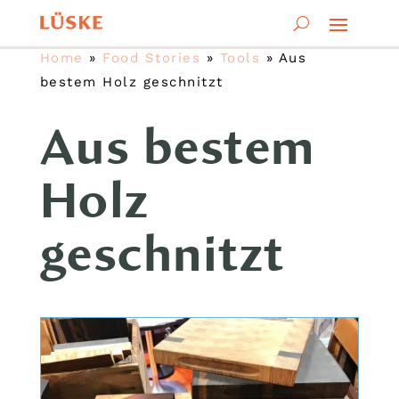
Home
»
Food Stories
»
Tools
»
Aus
bestem Holz geschnitzt
Aus bestem
Holz
geschnitzt