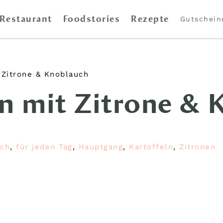
Restaurant
Foodstories
Rezepte
Gutschein
Zitrone & Knoblauch
n mit Zitrone & 
sch
,
für jeden Tag
,
Hauptgang
,
Kartoffeln
,
Zitronen