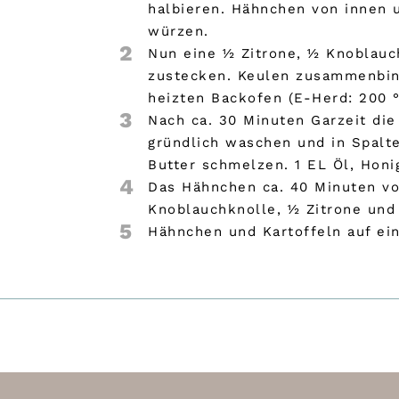
halbieren. Hähnchen von innen 
würzen.
2
Nun eine ½ Zitrone, ½ Knoblauc
zustecken. Keulen zusammenbind
heizten Backofen (E-Herd: 200 °
3
Nach ca. 30 Minuten Garzeit die
gründlich waschen und in Spalt
Butter schmelzen. 1 EL Öl, Honi
4
Das Hähnchen ca. 40 Minuten vo
Knoblauchknolle, ½ Zitrone und
5
Hähnchen und Kartoffeln auf ein