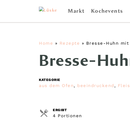
Markt
Kochevents
Home
»
Rezepte
»
Bresse-Huhn mit 
Bresse-Huh
KATEGORIE
aus dem Ofen
,
beeindruckend
,
Flei
ERGIBT
4 Portionen