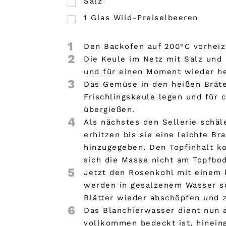
Salz
1
Glas Wild-Preiselbeeren
1
Den Backofen auf 200°C vorheiz
2
Die Keule im Netz mit Salz und
und für einen Moment wieder h
3
Das Gemüse in den heißen Bräte
Frischlingskeule legen und für 
übergießen.
4
Als nächstes den Sellerie schäl
erhitzen bis sie eine leichte B
hinzugegeben. Den Topfinhalt k
sich die Masse nicht am Topfbo
5
Jetzt den Rosenkohl mit einem 
werden in gesalzenem Wasser sc
Blätter wieder abschöpfen und 
6
Das Blanchierwasser dient nun 
vollkommen bedeckt ist, hineing