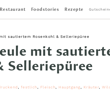
Restaurant
Foodstories
Rezepte
Gutschein
 mit sautiertem Rosenkohl & Selleriepüree
keule mit sautier
 Selleriepüree
druckend
,
festlich
,
Fleisch
,
Hauptgang
,
Kräuter
,
Wil