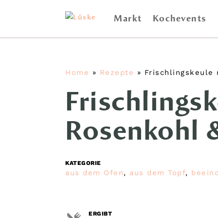
Markt
Kochevents
Home
»
Rezepte
»
Frischlingskeule
Frischlings
Rosenkohl &
KATEGORIE
aus dem Ofen
,
aus dem Topf
,
beein
ERGIBT