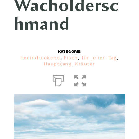
Wacholdersc
hmand
KATEGORIE
beeindruckend
,
Fisch
,
für jeden Tag
,
Hauptgang
,
Kräuter