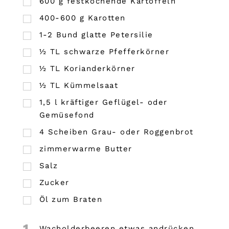
600
g
festkochende Kartoffeln
400-600 g Karotten
1-2 Bund glatte Petersilie
½
TL
schwarze Pfefferkörner
½
TL
Korianderkörner
½
TL
Kümmelsaat
1,5 l kräftiger Geflügel- oder
Gemüsefond
4
Scheiben Grau- oder Roggenbrot
zimmerwarme Butter
Salz
Zucker
Öl zum Braten
1
Wacholderbeeren etwas andrücken,