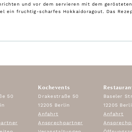
 anrichten und vor dem servieren mit dem geröstete
l ein fruchtig-scharfes Hokkaidoragout. Das Rezep
Kochevents
Restauran
ße 50
Drakestraße 50
Baseler St
in
12205 Berlin
12205 Berl
Anfahrt
Anfahrt
artner
Ansprechpartner
Ansprechp
eiten
Veranstaltungen
Öffnungsz