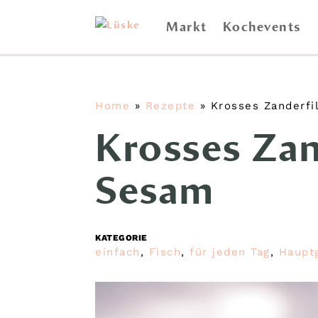
Markt
Kochevents
Home
»
Rezepte
»
Krosses Zanderfi
Krosses Zan
Sesam
KATEGORIE
einfach
,
Fisch
,
für jeden Tag
,
Haupt