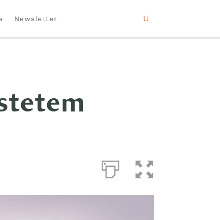
e
Newsletter
östetem