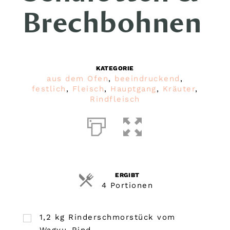
Brechbohnen
KATEGORIE
aus dem Ofen
,
beeindruckend
,
festlich
,
Fleisch
,
Hauptgang
,
Kräuter
,
Rindfleisch
ERGIBT
4 Portionen
1,2 kg Rinderschmorstück vom