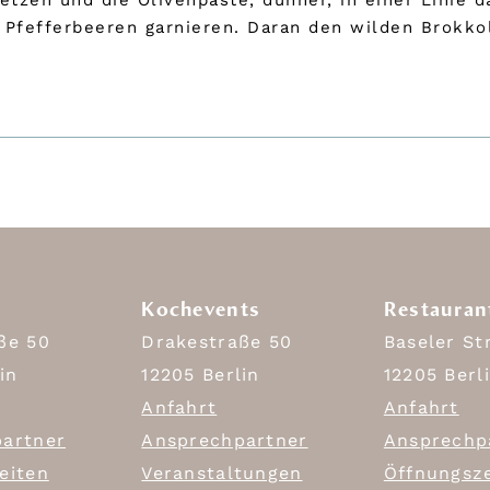
zen und die Olivenpaste, dünner, in einer Linie d
Pfefferbeeren garnieren. Daran den wilden Brokkol
Kochevents
Restauran
ße 50
Drakestraße 50
Baseler St
in
12205 Berlin
12205 Berl
Anfahrt
Anfahrt
artner
Ansprechpartner
Ansprechp
eiten
Veranstaltungen
Öffnungsz