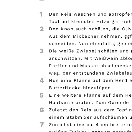
1
Den Reis waschen und abtropfen
Topf auf kleinster Hitze gar zie
2
Den Knoblauch schälen, die Oli
Aus dem Mixbecher nehmen, ggf.
schneiden. Nun ebenfalls, geme
3
Die weiße Zwiebel schälen und g
anschwitzen. Mit Weißwein ablös
Pfeffer und Muskat abschmecken
weg, der entstandene Zwiebelsu
4
Nun eine Pfanne auf dem Herd er
Butterflocke hinzufügen.
5
Eine weitere Pfanne auf dem Her
Hautseite braten. Zum Garende,
6
Zuletzt den Reis aus dem Topf n
einem Stabmixer aufschäumen und
7
Zunächst eine ca. 4 cm breite u