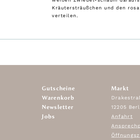
weißen Zwiebel-schaum daraufset
Kräutersträußchen und den rosa 
verteilen.
Gutscheine
Markt
Warenkorb
Drakestra
Newsletter
12205 Berl
Jobs
Anfahrt
Ansprechp
Öffnungsz