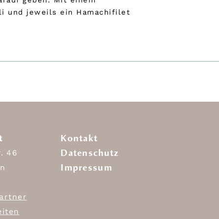
arauf geben. Mit einem
i und jeweils ein Hamachifilet
t
Kontakt
Datenschutz
r. 46
Impressum
in
artner
eiten