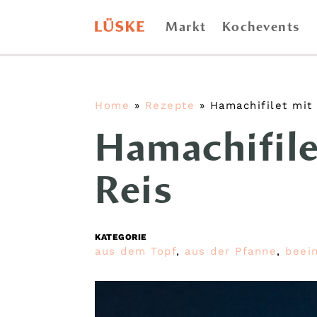
Markt
Kochevents
Home
»
Rezepte
»
Hamachifilet mit
Hamachifile
Reis
KATEGORIE
aus dem Topf
,
aus der Pfanne
,
beei