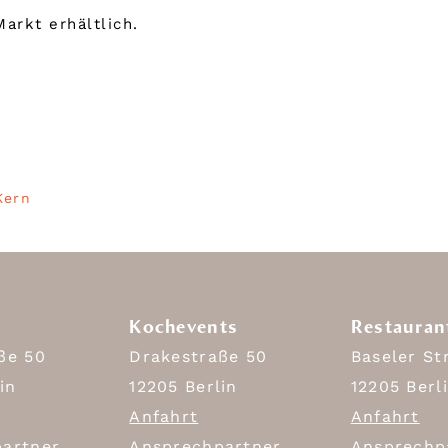
arkt erhältlich.
Kern
Kochevents
Restauran
ße 50
Drakestraße 50
Baseler St
in
12205 Berlin
12205 Berl
Anfahrt
Anfahrt
artner
Ansprechpartner
Ansprechp