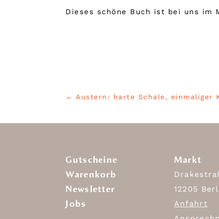
Dieses schöne Buch ist bei uns im M
←
Austern: harte Schale, einmaliger 
Gutscheine
Markt
Warenkorb
Drakestra
Newsletter
12205 Berl
Jobs
Anfahrt
Ansprechp