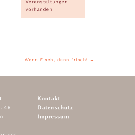
Veranstaltungen
vorhanden.
Wenn Fisch, dann frisch!
→
t
Kontakt
Datenschutz
r. 46
Impressum
in
artner