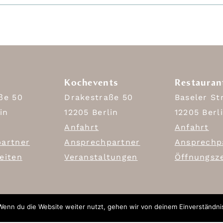
Kochevents
Restauran
ße 50
Drakestraße 50
Baseler St
in
12205 Berlin
12205 Berl
Anfahrt
Anfahrt
artner
Ansprechpartner
Ansprechp
eiten
Veranstaltungen
Öffnungsz
Wenn du die Website weiter nutzt, gehen wir von deinem Einverständni