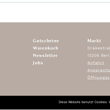
Gutscheine
Markt
Warenkorb
Drakestra
Newsletter
12205 Berl
Jobs
Anfahrt
Ansprechp
Öffnungsz
Diese Website benutzt Cookies. 