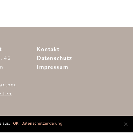
t
Kontakt
Datenschutz
r. 46
Impressum
in
artner
eiten
s aus.
OK
Datenschutzerklärung