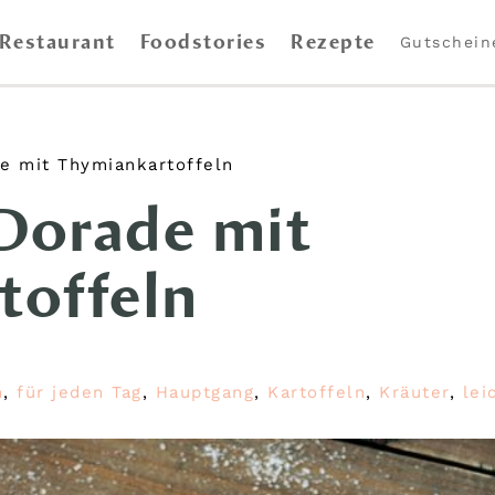
Restaurant
Foodstories
Rezepte
Gutschein
e mit Thymiankartoffeln
Dorade mit
toffeln
h
,
für jeden Tag
,
Hauptgang
,
Kartoffeln
,
Kräuter
,
lei