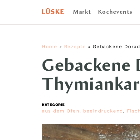
Markt
Kochevents
Home
»
Rezepte
»
Gebackene Dorad
Gebackene 
Thymiankar
KATEGORIE
aus dem Ofen
,
beeindruckend
,
Fisc