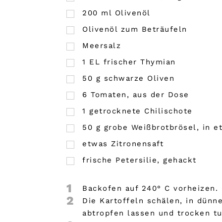
200
ml
Olivenöl
Olivenöl zum Beträufeln
Meersalz
1
EL
frischer Thymian
50
g
schwarze Oliven
6
Tomaten, aus der Dose
1
getrocknete Chilischote
50
g
grobe Weißbrotbrösel, in e
etwas Zitronensaft
frische Petersilie, gehackt
1
Backofen auf 240° C vorheizen.
2
Die Kartoffeln schälen, in dün
abtropfen lassen und trocken tu