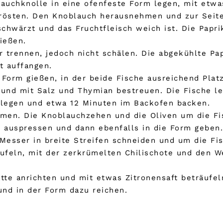
auchknolle in eine ofenfeste Form legen, mit etwas
rösten. Den Knoblauch herausnehmen und zur Seite 
schwärzt und das Fruchtfleisch weich ist. Die Papri
ießen.
 trennen, jedoch nicht schälen. Die abgekühlte P
t auffangen.
e Form gießen, in der beide Fische ausreichend Pla
und mit Salz und Thymian bestreuen. Die Fische le
t legen und etwa 12 Minuten im Backofen backen.
en. Die Knoblauchzehen und die Oliven um die Fi
n auspressen und dann ebenfalls in die Form geben
Messer in breite Streifen schneiden und um die Fis
äufeln, mit der zerkrümelten Chilischote und den 
atte anrichten und mit etwas Zitronensaft beträufel
und in der Form dazu reichen.