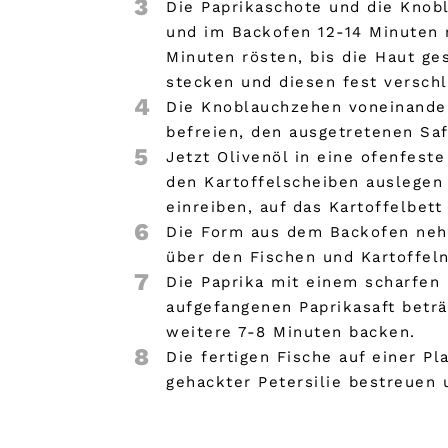
3
Die Paprikaschote und die Knobl
und im Backofen 12-14 Minuten 
Minuten rösten, bis die Haut ge
stecken und diesen fest verschl
4
Die Knoblauchzehen voneinander
befreien, den ausgetretenen Saf
5
Jetzt Olivenöl in eine ofenfest
den Kartoffelscheiben auslegen 
einreiben, auf das Kartoffelbet
6
Die Form aus dem Backofen nehm
über den Fischen und Kartoffel
7
Die Paprika mit einem scharfen 
aufgefangenen Paprikasaft betr
weitere 7-8 Minuten backen.
8
Die fertigen Fische auf einer Pl
gehackter Petersilie bestreuen 