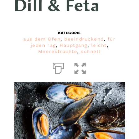
Dill & Feta
KATEGORIE
aus dem Ofen
,
beeindruckend
,
für
jeden Tag
,
Hauptgang
,
leicht
,
Meeresfrüchte
,
schnell