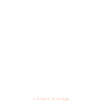
Die für ausgefallene Käsekreati
Die feine Auster, diesen Fr 26.02
« Ältere Einträge