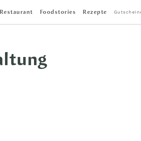
Restaurant
Foodstories
Rezepte
Gutschein
altung
bis 20 Uhr · Backstand So 8 bis 14 Uhr sowie Fisch