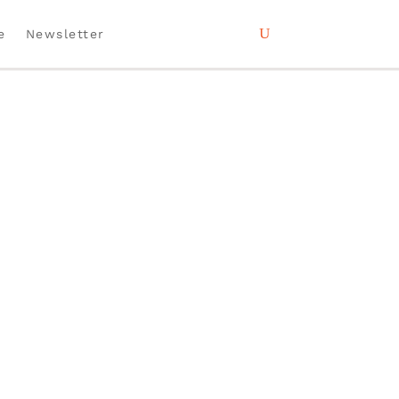
e
Newsletter
wagen jeden Fr & Sa