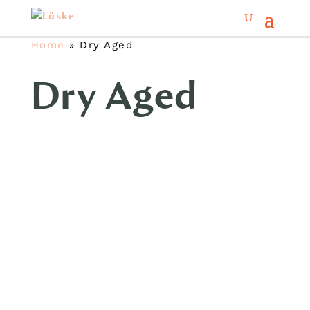
Home
»
Dry Aged
Dry Aged
Für Sie geöffnet: Markt Mo-Sa 8 bis
20 Uhr · Backstand So 8 bis 14 Uhr
sowie Fischwagen jeden Fr & Sa