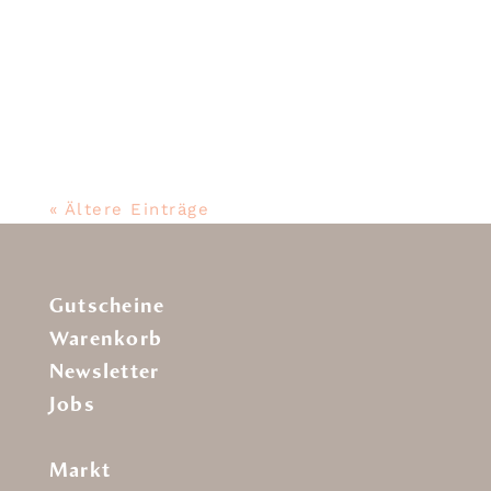
Die feine Auster, diesen Fr 26.02 &
Sa 27.02 in der Aktion für 2,80 € /
Stück oder
« Ältere Einträge
Gutscheine
Warenkorb
Newsletter
Jobs
Markt