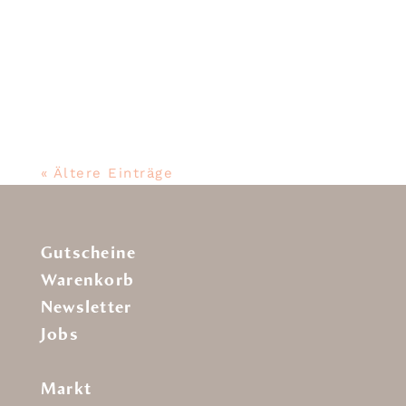
Die feine Auster, diesen Fr 26.02 &
Sa 27.02 in der Aktion für 2,80 € /
Stück oder
« Ältere Einträge
Gutscheine
Warenkorb
Newsletter
Jobs
Markt