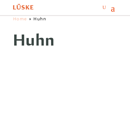
Home
»
Huhn
Huhn
Für Sie geöffnet: Markt Mo-Sa 8 bis
20 Uhr · Backstand So 8 bis 14 Uhr
sowie Fischwagen jeden Fr & Sa