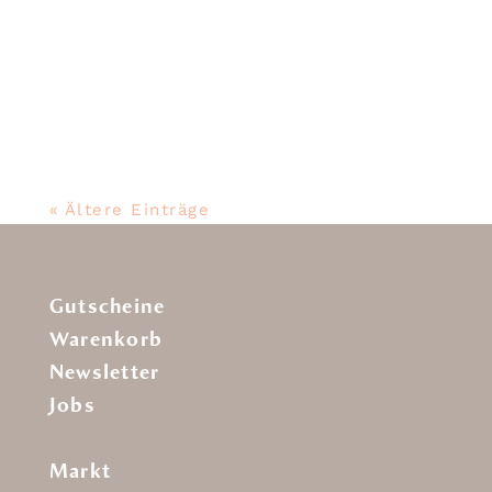
Die feine Auster, diesen Fr 26.02 &
Sa 27.02 in der Aktion für 2,80 € /
Stück oder
« Ältere Einträge
Gutscheine
Warenkorb
Newsletter
Jobs
Markt