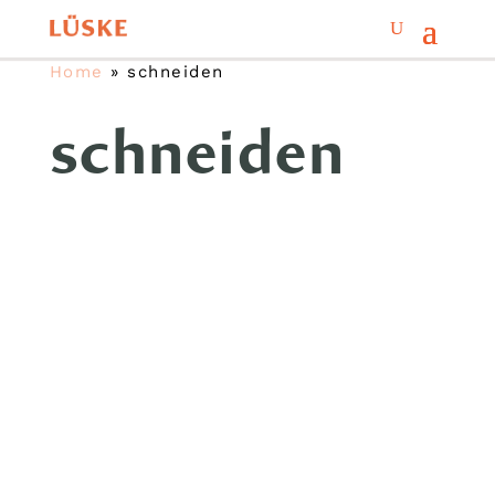
Home
»
schneiden
schneiden
Für Sie geöffnet: Markt Mo-Sa 8 bis
20 Uhr · Backstand So 8 bis 14 Uhr
sowie Fischwagen jeden Fr & Sa