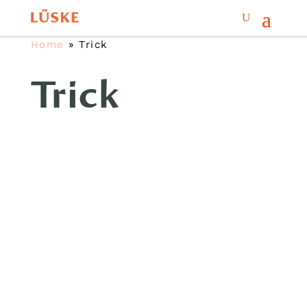
Home
»
Trick
Trick
Für Sie geöffnet: Markt Mo-Sa 8 bis
20 Uhr · Backstand So 8 bis 14 Uhr
sowie Fischwagen jeden Fr & Sa