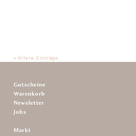
Die feine Auster, diesen Fr 26.02 &
Sa 27.02 in der Aktion für 2,80 € /
Stück oder
« Ältere Einträge
Gutscheine
Warenkorb
Newsletter
Jobs
Markt