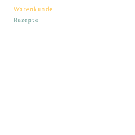
Warenkunde
Rezepte
Die feine Auster, diesen Fr 26.02 &
Sa 27.02 in der Aktion für 2,80 € /
Stück oder