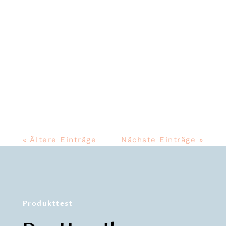
Skrei wird vom alt-norwegischen
Wort „skrida“ abgeleitet und heißt
grob übersetzt „wandern“.
« Ältere Einträge
Nächste Einträge »
Produkttest